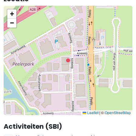
+
−
Leaflet
|
©
OpenStreetMap
Activiteiten (SBI)