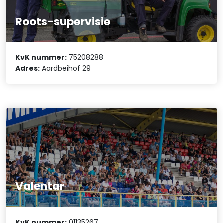
Roots-supervisie
KvK nummer:
75208288
Adres:
Aardbeihof 29
Valentar
KvK nummer:
01135267