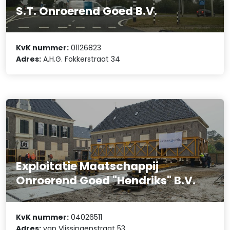
S.T. Onroerend Goed B.V.
KvK nummer:
01126823
Adres:
A.H.G. Fokkerstraat 34
Exploitatie Maatschappij
Onroerend Goed "Hendriks" B.V.
KvK nummer:
04026511
Adres:
van Vlissingenstraat 53