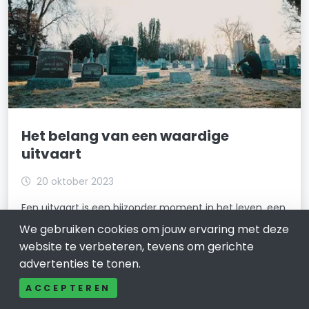
Het belang van een waardige
uitvaart
20 oktober 2023
Een uitvaart is een bijzonder moment in het leven, een
tijd van diepe emoties en betekenis. Het afscheid
We gebruiken cookies om jouw ervaring met deze
nemen van een geliefde is een onvermijdelijke
website te verbeteren, tevens om gerichte
ervaring die ons allemaal op een bepaald punt in ons
advertenties te tonen.
leven te wachten staat. In dit artikel zullen
ACCEPTEREN
LEES VERDER