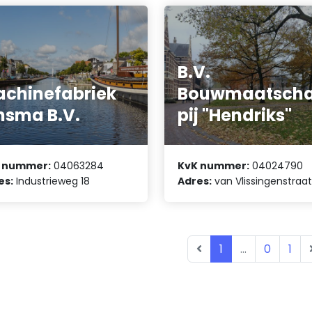
B.V.
chinefabriek
Bouwmaatsch
nsma B.V.
pij "Hendriks"
 nummer:
04063284
KvK nummer:
04024790
es:
Industrieweg 18
Adres:
van Vlissingenstraat
1
...
0
1