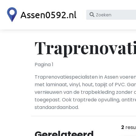
Zoek
op
bedrijfsnaam
of
Traprenovati
KvK
nummer
Pagina 1
Traprenovatiespecialisten in Assen voer
met laminaat, vinyl, hout, tapijt of PVC. G
vernieuwen van de trapbekleding zonder d
toegepast. Ook traptrede opvulling, ant
standaardaanbod.
2
resu
Gerelateerd