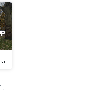
ap
 53