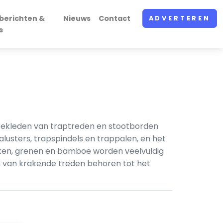
berichten &
Nieuws
Contact
ADVERTEREN
s
bekleden van traptreden en stootborden
balusters, trapspindels en trappalen, en het
iken, grenen en bamboe worden veelvuldig
 van krakende treden behoren tot het