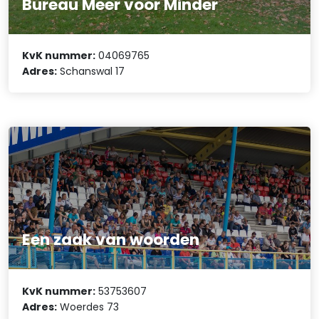
Bureau Meer voor Minder
KvK nummer:
04069765
Adres:
Schanswal 17
Een zaak van woorden
KvK nummer:
53753607
Adres:
Woerdes 73