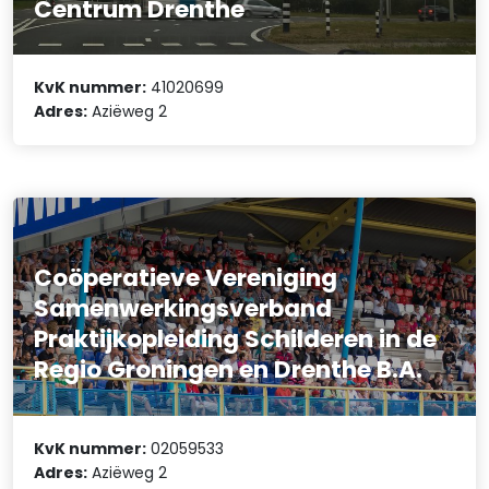
Centrum Drenthe
KvK nummer:
41020699
Adres:
Aziëweg 2
Coöperatieve Vereniging
Samenwerkingsverband
Praktijkopleiding Schilderen in de
Regio Groningen en Drenthe B.A.
KvK nummer:
02059533
Adres:
Aziëweg 2