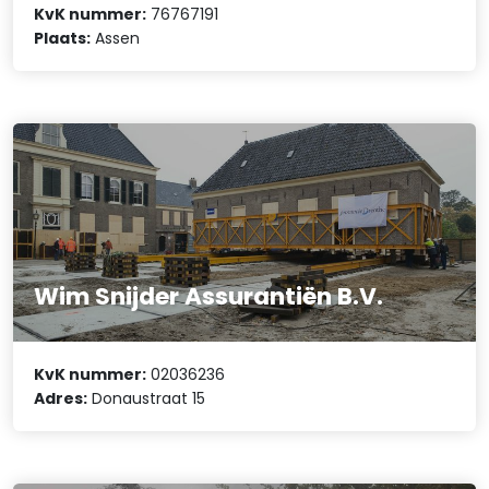
KvK nummer:
76767191
Plaats:
Assen
Wim Snijder Assurantiën B.V.
KvK nummer:
02036236
Adres:
Donaustraat 15