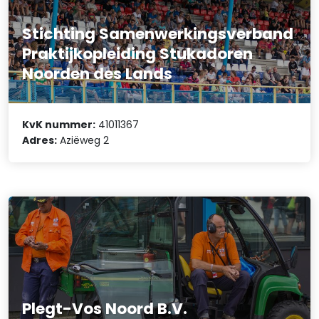
Stichting Samenwerkingsverband
Praktijkopleiding Stukadoren
Noorden des Lands
KvK nummer:
41011367
Adres:
Aziëweg 2
Plegt-Vos Noord B.V.