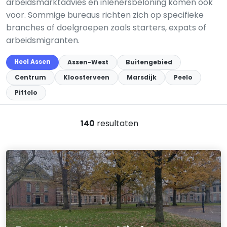
arbeidsmarktadvies en inlenersbeloning komen ook
voor. Sommige bureaus richten zich op specifieke
branches of doelgroepen zoals starters, expats of
arbeidsmigranten.
Heel Assen
Assen-West
Buitengebied
Centrum
Kloosterveen
Marsdijk
Peelo
Pittelo
140
resultaten