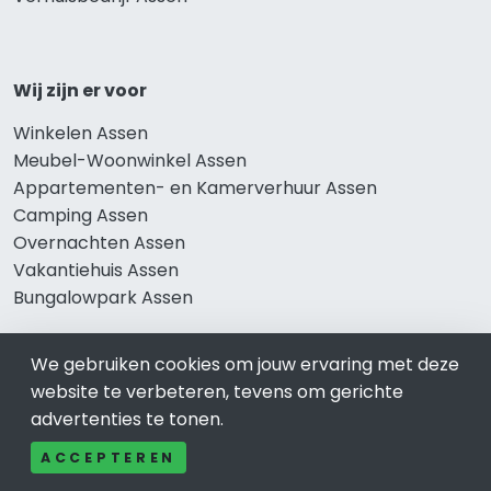
Wij zijn er voor
Winkelen Assen
Meubel-Woonwinkel Assen
Appartementen- en Kamerverhuur Assen
Camping Assen
Overnachten Assen
Vakantiehuis Assen
Bungalowpark Assen
We gebruiken cookies om jouw ervaring met deze
Thema’s
website te verbeteren, tevens om gerichte
advertenties te tonen.
Klussenbedrijf Assen
ACCEPTEREN
Notarissen Assen
Taxateurs Assen