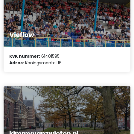
Vieflow
KvK nummer:
61401595
Adres:
Koningsmantel 16
kimmyvanzwieten.nl