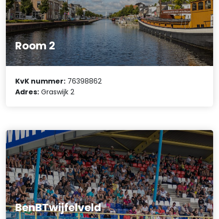
Room 2
KvK nummer:
76398862
Adres:
Graswijk 2
BenBTwijfelveld