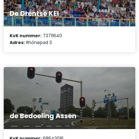
De Drentse KEI
KvK nummer:
73711640
Adres:
Rhônepad 3
de Bedoeling Assen
KvK nummer:
68642016