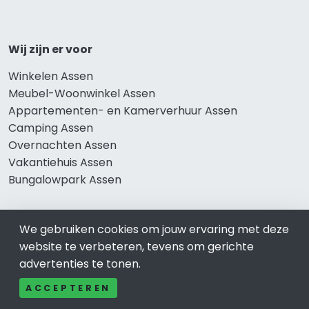
Wij zijn er voor
Winkelen Assen
Meubel-Woonwinkel Assen
Appartementen- en Kamerverhuur Assen
Camping Assen
Overnachten Assen
Vakantiehuis Assen
Bungalowpark Assen
We gebruiken cookies om jouw ervaring met deze
Thema’s
website te verbeteren, tevens om gerichte
advertenties te tonen.
Klussenbedrijf Assen
Notarissen Assen
ACCEPTEREN
Taxateurs Assen