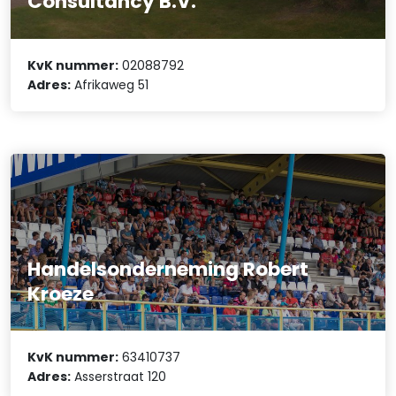
Consultancy B.V.
KvK nummer:
02088792
Adres:
Afrikaweg 51
Handelsonderneming Robert
Kroeze
KvK nummer:
63410737
Adres:
Asserstraat 120