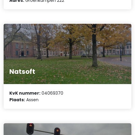
Adres:
Groenkampen 222
Natsoft
KvK nummer:
04069370
Plaats:
Assen