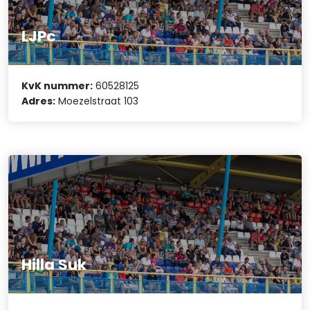
LJPc
KvK nummer:
60528125
Adres:
Moezelstraat 103
Hilla Suk