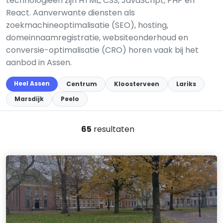
technologieën zijn HTML, CSS, JavaScript, PHP en
React. Aanverwante diensten als
zoekmachineoptimalisatie (SEO), hosting,
domeinnaamregistratie, websiteonderhoud en
conversie-optimalisatie (CRO) horen vaak bij het
aanbod in Assen.
Heel Assen
Centrum
Kloosterveen
Lariks
Marsdijk
Peelo
65
resultaten