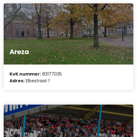
Areza
KvK nummer:
83177035
Adres:
Elbestraat 1