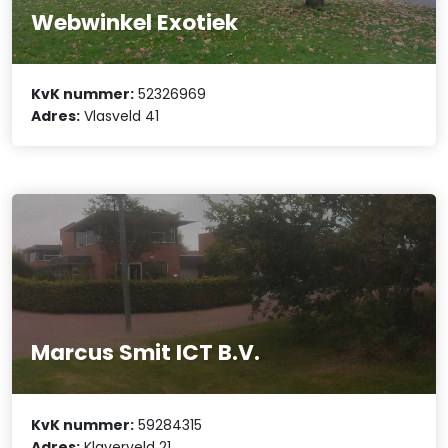
Webwinkel Exotiek
KvK nummer:
52326969
Adres:
Vlasveld 41
Marcus Smit ICT B.V.
KvK nummer:
59284315
Adres:
Klaverveld 21