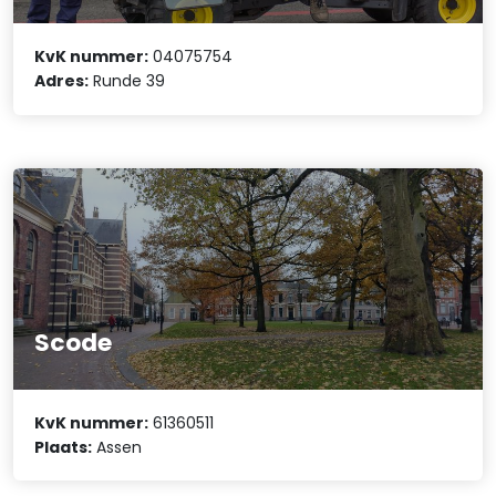
KvK nummer:
04075754
Adres:
Runde 39
Scode
KvK nummer:
61360511
Plaats:
Assen