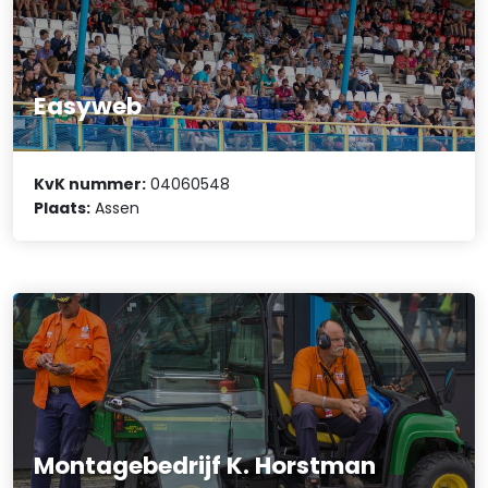
Easyweb
KvK nummer:
04060548
Plaats:
Assen
Montagebedrijf K. Horstman