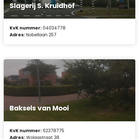
Slagerij S. Kruidhof
KvK nummer:
04034778
Adres:
Nobellaan 257
Baksels van Mooi
KvK nummer:
62378775
Adres:
Wolgastraat 38