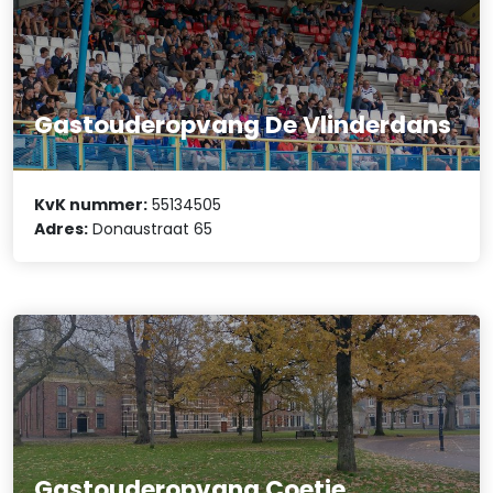
Gastouderopvang De Vlinderdans
KvK nummer:
55134505
Adres:
Donaustraat 65
Gastouderopvang Coetje