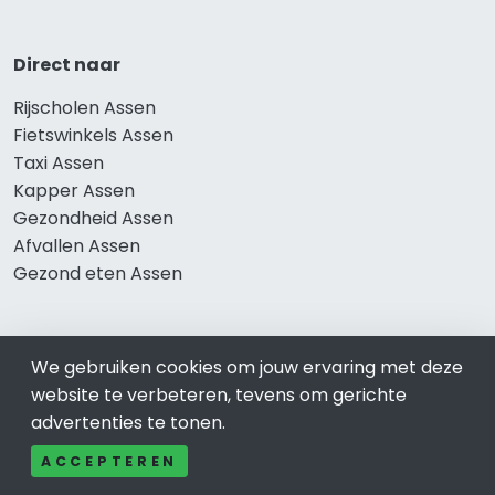
Direct naar
Rijscholen Assen
Fietswinkels Assen
Taxi Assen
Kapper Assen
Gezondheid Assen
Afvallen Assen
Gezond eten Assen
We gebruiken cookies om jouw ervaring met deze
Bekend in Assen
website te verbeteren, tevens om gerichte
Restaurants Assen
advertenties te tonen.
Catering Assen
ACCEPTEREN
Schoonheidssalon Assen
Tandartspraktijken Assen