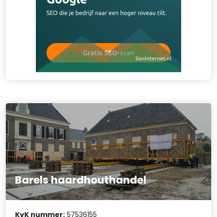
Barels haardhouthandel
KvK nummer:
57536155