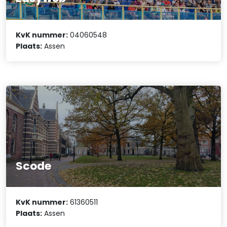
KvK nummer:
04060548
Plaats:
Assen
Scode
KvK nummer:
61360511
Plaats:
Assen