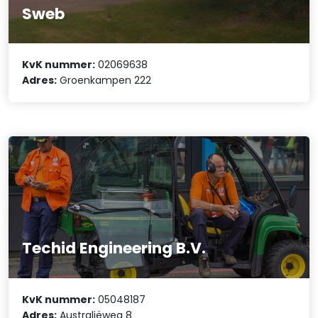
Sweb
KvK nummer:
02069638
Adres:
Groenkampen 222
Techid Engineering B.V.
KvK nummer:
05048187
Adres:
Australiëweg 8