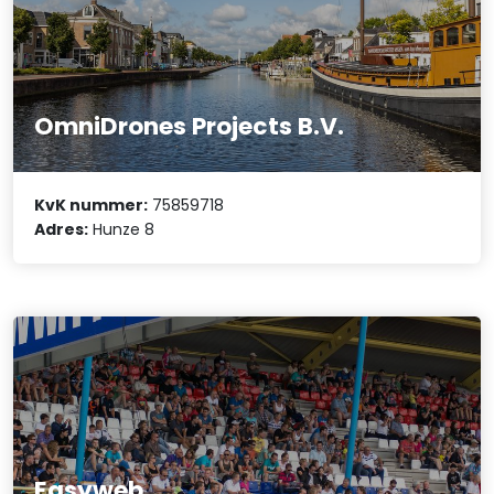
OmniDrones Projects B.V.
KvK nummer:
75859718
Adres:
Hunze 8
Easyweb