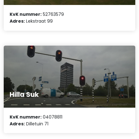
KvK nummer:
52763579
Adres:
Lekstraat 99
Hilla Suk
KvK nummer:
04078811
Adres:
Dilletuin 71