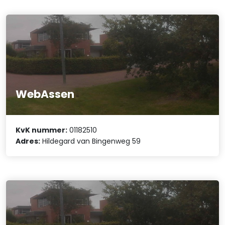
WebAssen
KvK nummer:
01182510
Adres:
Hildegard van Bingenweg 59