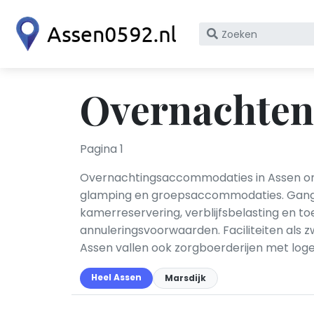
Zoek
op
bedrijfsnaam
of
Overnachten
KvK
nummer
Pagina 1
Overnachtingsaccommodaties in Assen omv
glamping en groepsaccommodaties. Gangbar
kamerreservering, verblijfsbelasting en t
annuleringsvoorwaarden. Faciliteiten als z
Assen vallen ook zorgboerderijen met loge
Heel Assen
Marsdijk