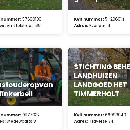
 nummer:
57680108
KvK nummer:
54206014
es:
Amstelstraat 169
Adres:
Everlaan 4
STICHTING BEH
LANDHUIZEN
astouderopvan
LANDGOED HET
Tinkerbell
TIMMERHOLT
 nummer:
01177032
KvK nummer:
68088949
es:
Stedewaarts 8
Adres:
Traverse 34