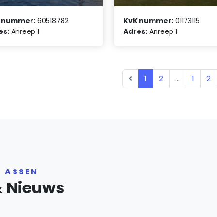
 nummer:
60518782
KvK nummer:
01173115
es:
Anreep 1
Adres:
Anreep 1
1
2
...
1
2
R ASSEN
& Nieuws