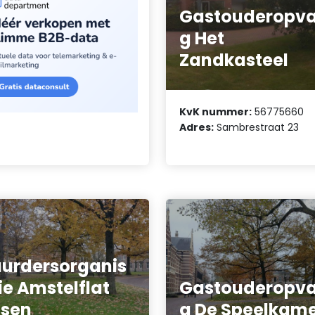
Gastouderopv
g Het
Zandkasteel
KvK nummer:
56775660
Adres:
Sambrestraat 23
urdersorganis
ie Amstelflat
Gastouderopv
ssen
g De Speelkam