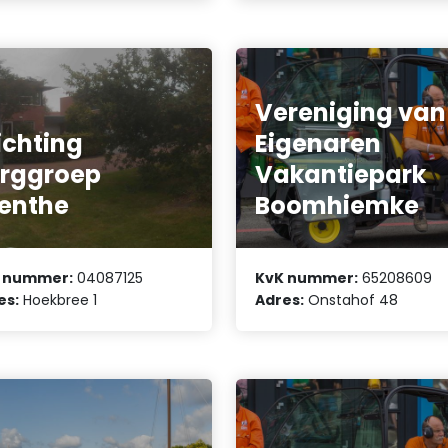
Vereniging van
ichting
Eigenaren
rggroep
Vakantiepark
enthe
Boomhiemke
 nummer:
04087125
KvK nummer:
65208609
es:
Hoekbree 1
Adres:
Onstahof 48