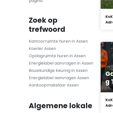
pagina.
KvK
Zoek op
Adr
trefwoord
Kantoorruimte huren in Assen
Koerier Assen
Opslagruimte huren in Assen
Energielabel aanvragen in Assen
Bouwkundige keuring in Assen
G
Energielabel aanvragen Assen
g 
Aankoopmakelaar Assen
KvK
Algemene lokale
Adr