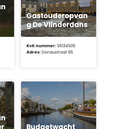
an
Gastouderopvan
g De Vlinderdans
KvK nummer:
55134505
Adres:
Donaustraat 65
an
er
Budgetwacht