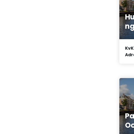
Hu
ng
KvK
Adr
Pa
Oo