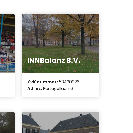
INNBalanz B.V.
KvK nummer:
53420926
Adres:
Portugallaan 6