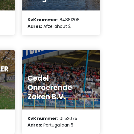
KvK nummer:
84881208
Adres:
Afzeliahout 2
EER
Cedel
Onroerende
Zaken B.V.
KvK nummer:
01152075
Adres:
Portugallaan 5