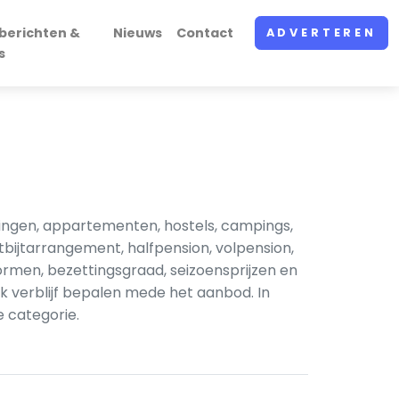
berichten &
Nieuws
Contact
ADVERTEREN
s
ingen, appartementen, hostels, campings,
ijtarrangement, halfpension, volpension,
ormen, bezettingsgraad, seizoensprijzen en
jk verblijf bepalen mede het aanbod. In
 categorie.