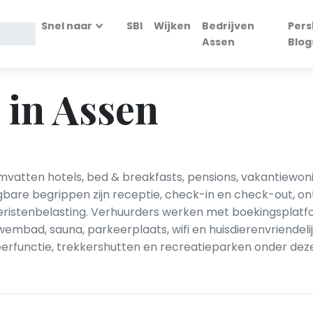
Snel naar
SBI
Wijken
Bedrijven
Pers
Assen
Blog
 in Assen
atten hotels, bed & breakfasts, pensions, vakantiewon
e begrippen zijn receptie, check-in en check-out, ontb
oeristenbelasting. Verhuurders werken met boekingsplatf
wembad, sauna, parkeerplaats, wifi en huisdierenvriendeli
erfunctie, trekkershutten en recreatieparken onder deze