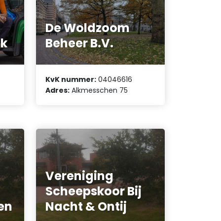
De Woldzoom
nk
Beheer B.V.
KvK nummer:
04046616
Adres:
Alkmesschen 75
Vereniging
Scheepskoor Bij
en
Nacht & Ontij