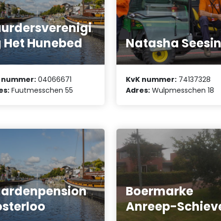
urdersverenigi
 Het Hunebed
Natasha Seesi
 nummer:
04066671
KvK nummer:
74137328
es:
Fuutmesschen 55
Adres:
Wulpmesschen 18
ardenpension
Boermarke
sterloo
Anreep-Schiev