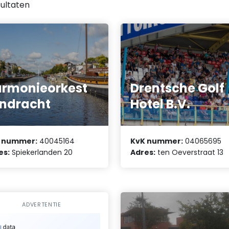
ultaten
rmonieorkest
Drentsche Golf
ndracht
Hotel B.V.
 nummer:
40045164
KvK nummer:
04065695
es:
Spiekerlanden 20
Adres:
ten Oeverstraat 13
ADVERTENTIE