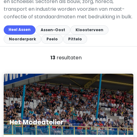
en schoeisel. Sectoren als bouw, zorg, horeca,
transport en industrie worden voorzien van maat­
confectie of standaard­maten met bedrukking in bulk.
Heel Assen
Assen-Oost
Kloosterveen
Noorderpark
Peelo
Pittelo
13
resultaten
Het Modeatelier