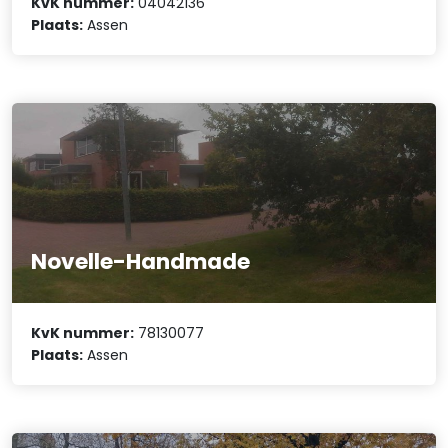
KvK nummer:
04042136
Plaats:
Assen
Novelle-Handmade
KvK nummer:
78130077
Plaats:
Assen