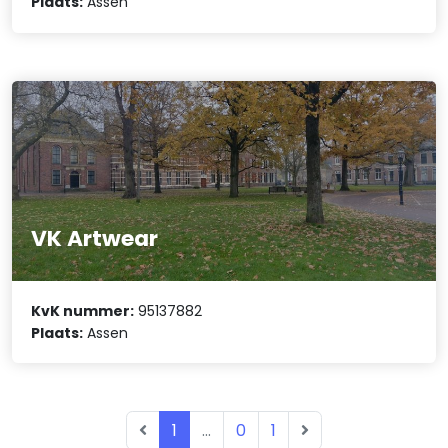
Plaats:
Assen
VK Artwear
KvK nummer:
95137882
Plaats:
Assen
1
...
0
1