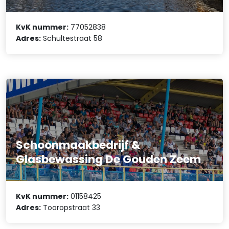
KvK nummer:
77052838
Adres:
Schultestraat 58
Schoonmaakbedrijf &
Glasbewassing De Gouden Zeem
KvK nummer:
01158425
Adres:
Tooropstraat 33