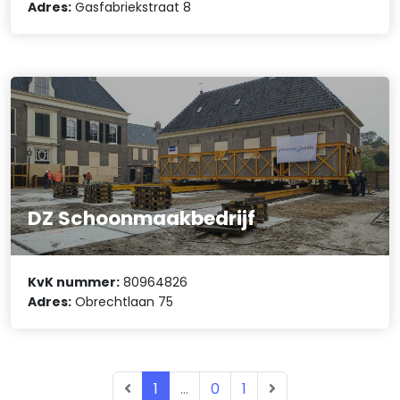
Adres:
Gasfabriekstraat 8
DZ Schoonmaakbedrijf
KvK nummer:
80964826
Adres:
Obrechtlaan 75
1
...
0
1