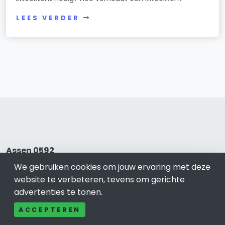
LEES VERDER
Assen 0592
We gebruiken cookies om jouw ervaring met deze
Bel ons: 085-04 10 177
website te verbeteren, tevens om gerichte
Contact
advertenties te tonen.
Adverteren
Over ons
ACCEPTEREN
Cookieverklaring