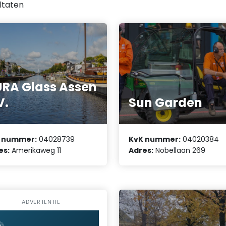
ltaten
RA Glass Assen
V.
Sun Garden
 nummer:
04028739
KvK nummer:
04020384
es:
Amerikaweg 11
Adres:
Nobellaan 269
ADVERTENTIE