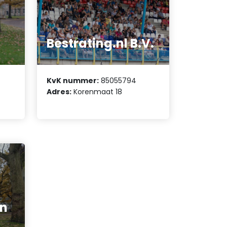
Bestrating.nl B.V.
KvK nummer:
85055794
Adres:
Korenmaat 18
en