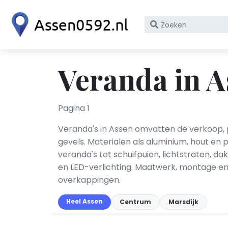
Zoek
op
bedrijfsnaam
of
Veranda in A
KvK
nummer
Pagina 1
Veranda's in Assen omvatten de verkoop, 
gevels. Materialen als aluminium, hout e
veranda's tot schuifpuien, lichtstraten, 
en LED-verlichting. Maatwerk, montage en
overkappingen.
Heel Assen
Centrum
Marsdijk