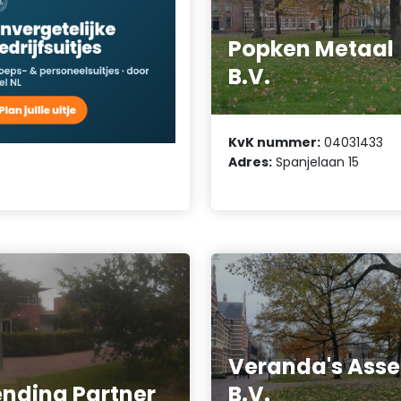
Popken Metaal
B.V.
KvK nummer:
04031433
Adres:
Spanjelaan 15
Veranda's Ass
nding Partner
B.V.