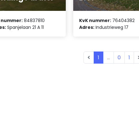
 nummer:
84837810
KvK nummer:
76404382
es:
Spanjelaan 21 A 11
Adres:
Industrieweg 17
1
...
0
1