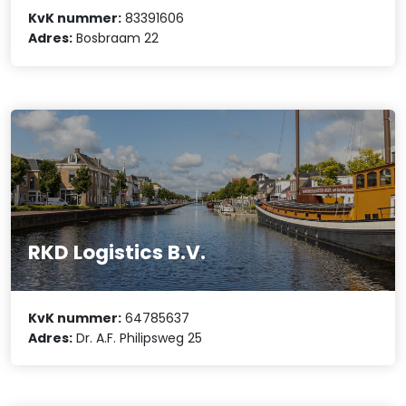
KvK nummer:
83391606
Adres:
Bosbraam 22
RKD Logistics B.V.
KvK nummer:
64785637
Adres:
Dr. A.F. Philipsweg 25