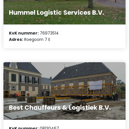
Hummel Logistic Services B.V.
KvK nummer:
76973514
Adres:
Roegoorn 7 E
Best Chauffeurs & Logistiek B.V.
KvK nummer:
08130467