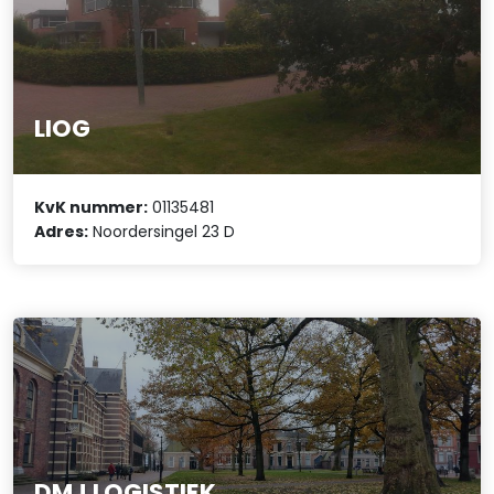
LIOG
KvK nummer:
01135481
Adres:
Noordersingel 23 D
DMJ LOGISTIEK