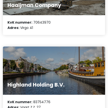
Haaijman Company
KvK nummer:
70643970
Adres:
Virgo 41
Highland Holding B.V.
KvK nummer:
83754776
Adres:
Vaart Z.Z. 27