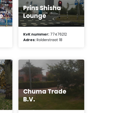
Prins Shisha
e
Lounge
KvK nummer:
77476212
Adres:
Rolderstraat 18
Chuma Trade
B.V.