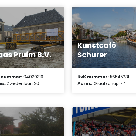
Kunstcafé
aas Pruim B.V.
Schurer
 nummer:
04029319
KvK nummer:
56545231
es:
Zwedenlaan 20
Adres:
Graafschap 77