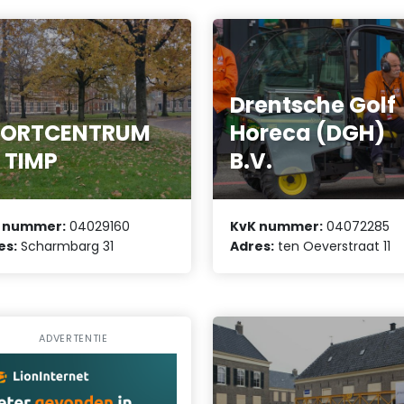
Drentsche Golf
PORTCENTRUM
Horeca (DGH)
 TIMP
B.V.
 nummer:
04029160
KvK nummer:
04072285
es:
Scharmbarg 31
Adres:
ten Oeverstraat 11
ADVERTENTIE