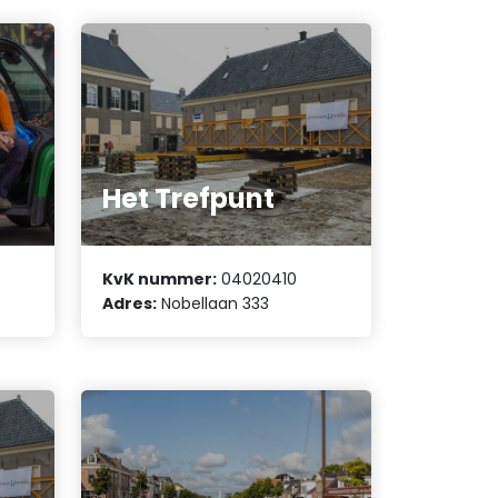
Het Trefpunt
KvK nummer:
04020410
Adres:
Nobellaan 333