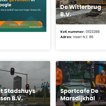
De Witterbrug
B.V.
KvK nummer:
01123288
Adres:
Vaart N.Z. 86
t Stadshuys
Sportcafe De
sen B.V.
Marsdijkhal