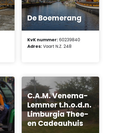
De Boemerang
KvK nummer:
60239840
Adres:
Vaart N.Z. 248
C.A.M. Venema-
Lemmer t.h.o.d.n.
Limburgia Thee-
en Cadeauhuis