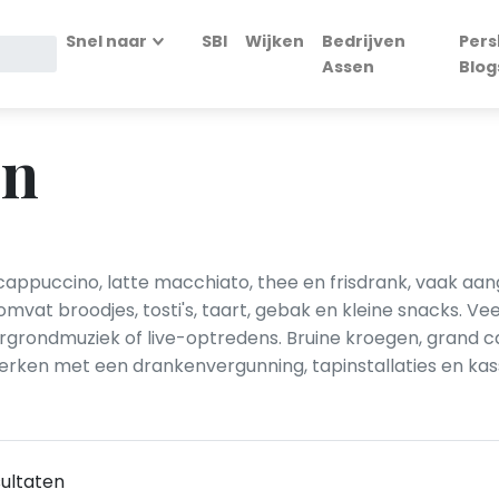
Snel naar
SBI
Wijken
Bedrijven
Pers
Assen
Blog
en
 cappuccino, latte macchiato, thee en frisdrank, vaak aa
 omvat broodjes, tosti's, taart, gebak en kleine snacks. Vee
rgrondmuziek of live-optredens. Bruine kroegen, grand c
 werken met een drankenvergunning, tapinstallaties en ka
ultaten