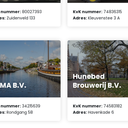
 nummer:
80027393
KvK nummer:
74836315
es:
Zuidenveld 133
Adres:
Kleuvenstee 3 A
Hunebed
MA B.V.
Brouwerij B.V.
 nummer:
34215639
KvK nummer:
74583182
es:
Rondgang 58
Adres:
Havenkade 6