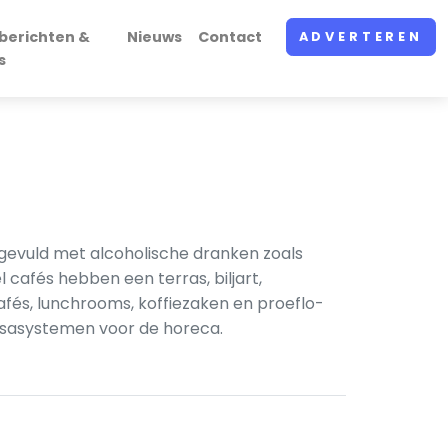
berichten &
Nieuws
Contact
ADVERTEREN
s
ngevuld met alcoholische dranken zoals
l cafés hebben een terras, biljart,
afés, lunchrooms, koffiezaken en proeflo­
ssa­systemen voor de horeca.