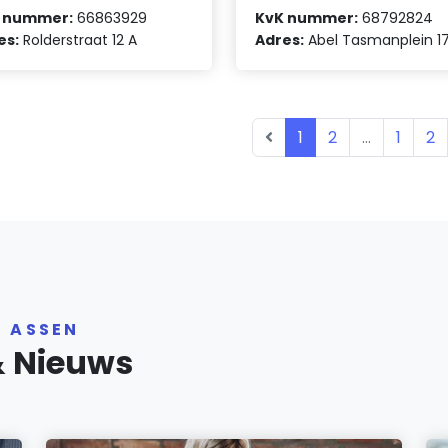
 nummer:
66863929
KvK nummer:
68792824
es:
Rolderstraat 12 A
Adres:
Abel Tasmanplein 1
1
2
...
1
2
R ASSEN
& Nieuws