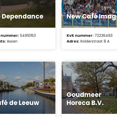
e Dependance
New Café Imag
 nummer:
54910153
KvK nummer:
72236493
ts:
Assen
Adres:
Rolderstraat 8 A
Goudmeer
fé de Leeuw
Horeca B.V.