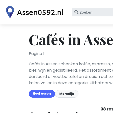
Zoek
op
bedrijfsnaam
of
Cafés in Ass
KvK
nummer
Pagina 1
Cafés in Assen schenken koffie, espresso,
bier, wijn en gedistilleerd. Het assortiment
dartbord of voetbaltafel en draaien achte
kalen vallen in deze categorie. Uitbaters
Heel Assen
Marsdijk
38
res