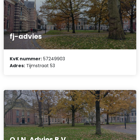
fj-advies
KvK nummer:
57249903
Adres:
Tijmstraat 53
O.I.N. Advies B.V.