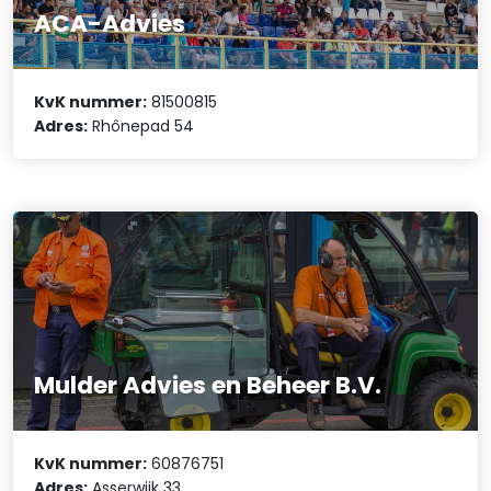
ACA-Advies
KvK nummer:
81500815
Adres:
Rhônepad 54
Mulder Advies en Beheer B.V.
KvK nummer:
60876751
Adres:
Asserwijk 33