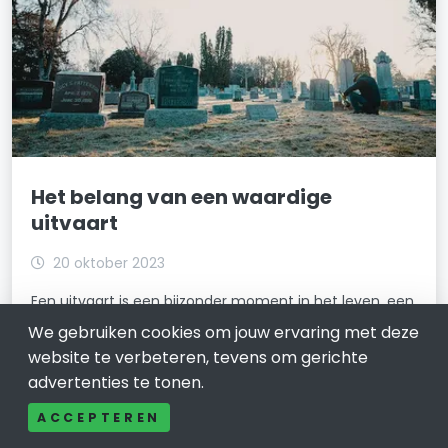
Het belang van een waardige
uitvaart
20 oktober 2023
Een uitvaart is een bijzonder moment in het leven, een
tijd van diepe emoties en betekenis. Het afscheid
We gebruiken cookies om jouw ervaring met deze
nemen van een geliefde is een onvermijdelijke
website te verbeteren, tevens om gerichte
ervaring die ons allemaal op een bepaald punt in ons
advertenties te tonen.
leven te wachten staat. In dit artikel zullen
ACCEPTEREN
LEES VERDER