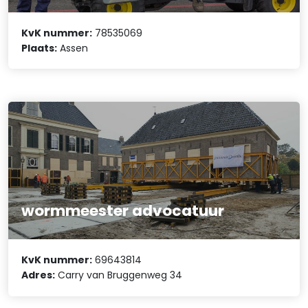
KvK nummer:
78535069
Plaats:
Assen
wormmeester advocatuur
KvK nummer:
69643814
Adres:
Carry van Bruggenweg 34