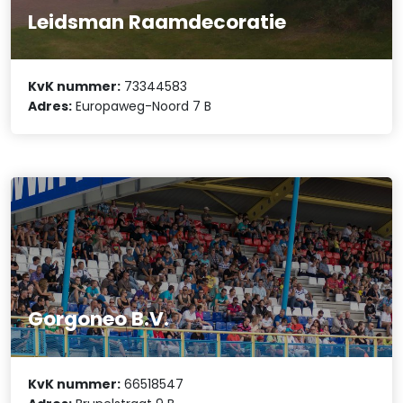
Leidsman Raamdecoratie
KvK nummer:
73344583
Adres:
Europaweg-Noord 7 B
Gorgoneo B.V.
KvK nummer:
66518547