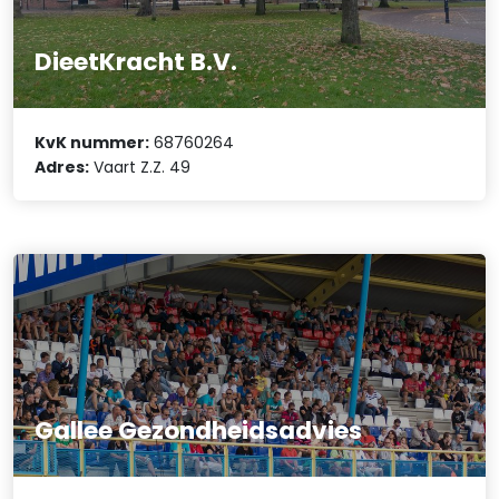
DieetKracht B.V.
KvK nummer:
68760264
Adres:
Vaart Z.Z. 49
Gallee Gezondheidsadvies