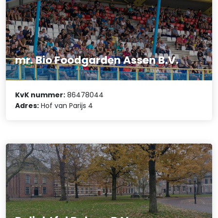
mr. Bio Foodgarden Assen B.V.
KvK nummer:
86478044
Adres:
Hof van Parijs 4