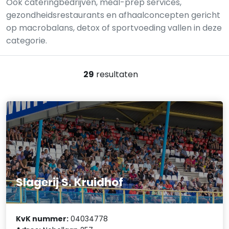
Ook cateringbedrijven, meal-prep services,
gezondheidsrestaurants en afhaalconcepten gericht
op macrobalans, detox of sportvoeding vallen in deze
categorie.
29
resultaten
Slagerij S. Kruidhof
KvK nummer:
04034778