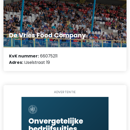
De Vries Food Company
KvK nummer:
66075211
Adres:
IJselstraat 19
ADVERTENTIE