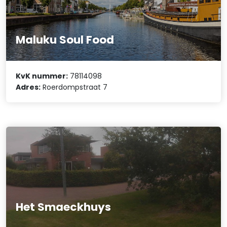
Maluku Soul Food
KvK nummer:
78114098
Adres:
Roerdompstraat 7
Het Smaeckhuys