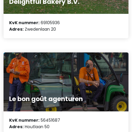
Delightful Bakery B.V.
KvK nummer:
69105936
Adres:
Zwedenlaan 20
Le bon goût agenturen
KvK nummer:
56451687
Adres:
Houtlaan 50