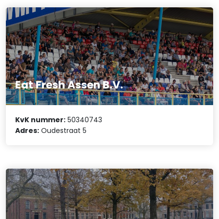
Eat Fresh Assen B.V.
KvK nummer:
50340743
Adres:
Oudestraat 5