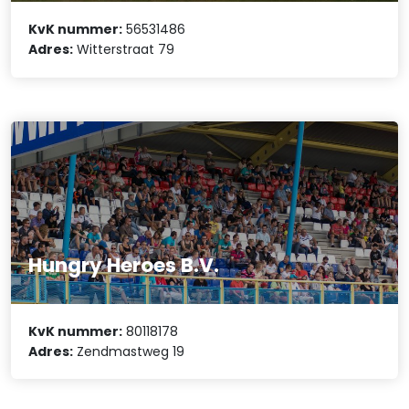
KvK nummer:
56531486
Adres:
Witterstraat 79
Hungry Heroes B.V.
KvK nummer:
80118178
Adres:
Zendmastweg 19