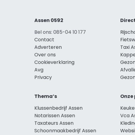
Assen 0592
Direc
Bel ons: 085-04 10 177
Rijsch
Contact
Fietsw
Adverteren
Taxi 
Over ons
Kappe
Cookieverklaring
Gezon
Avg
Afval
Privacy
Gezon
Thema’s
Onze 
Klussenbedrijf Assen
Keuke
Notarissen Assen
Vca A
Taxateurs Assen
Kledi
Schoonmaakbedrijf Assen
Websi