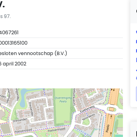
V.
s 97.
4067261
00013165100
esloten vennootschap (B.V.)
6 april 2002