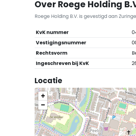
Over Roege Holding B.
Roege Holding B.V. is gevestigd aan Zuringe
KvK nummer
0
Vestigingsnummer
0
Rechtsvorm
B
Ingeschreven bij KvK
2
Locatie
+
−