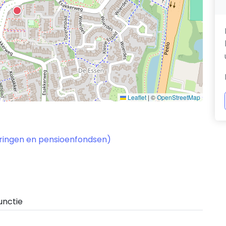
Leaflet
|
©
OpenStreetMap
keringen en pensioenfondsen)
unctie