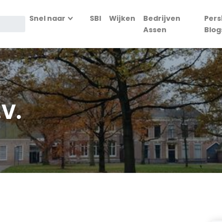
Snel naar
SBI
Wijken
Bedrijven
Pers
Assen
Blog
.V.