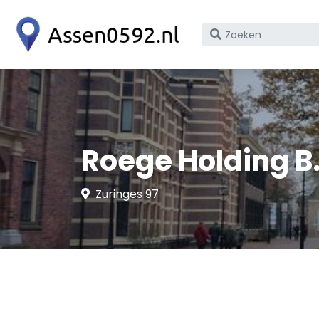
Zoek
op
bedrijfsnaam
of
KvK
nummer
Roege Holding B
Zuringes 97