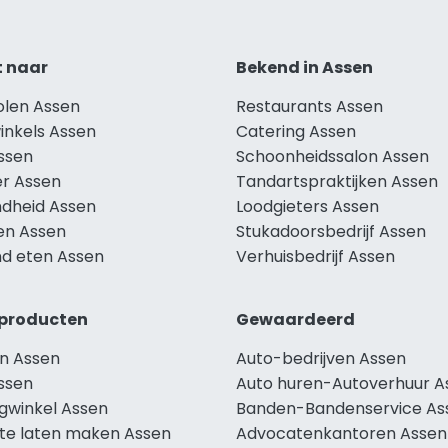
t naar
Bekend in Assen
olen Assen
Restaurants Assen
inkels Assen
Catering Assen
Assen
Schoonheidssalon Assen
r Assen
Tandartspraktijken Assen
dheid Assen
Loodgieters Assen
len Assen
Stukadoorsbedrijf Assen
d eten Assen
Verhuisbedrijf Assen
producten
Gewaardeerd
n Assen
Auto-bedrijven Assen
ssen
Auto huren-Autoverhuur A
ngwinkel Assen
Banden-Bandenservice As
te laten maken Assen
Advocatenkantoren Assen