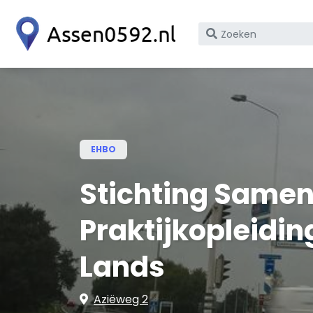
Zoek
op
bedrijfsnaam
of
KvK
nummer
EHBO
Stichting Same
Praktijkopleidi
Lands
Aziëweg 2