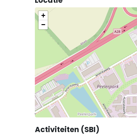
Locatie
+
−
Activiteiten (SBI)