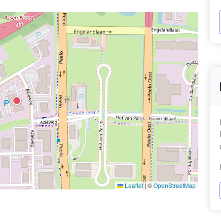
Leaflet
|
©
OpenStreetMap