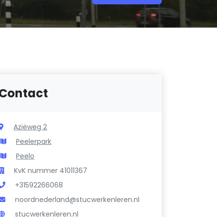
Contact
Aziëweg 2
Peelerpark
Peelo
KvK nummer 41011367
+31592266068
noordnederland@stucwerkenleren.nl
stucwerkenleren.nl