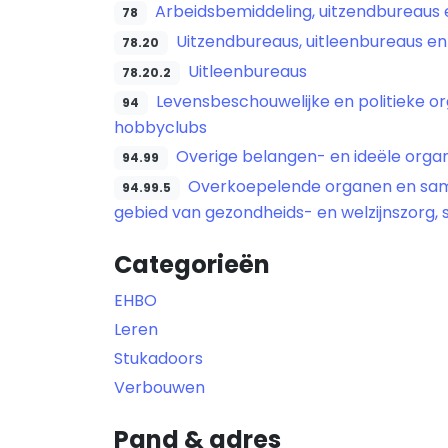
Arbeidsbemiddeling, uitzendbureaus
78
Uitzendbureaus, uitleenbureaus e
78.20
Uitleenbureaus
78.20.2
Levensbeschouwelijke en politieke org
94
hobbyclubs
Overige belangen- en ideële organ
94.99
Overkoepelende organen en same
94.99.5
gebied van gezondheids- en welzijnszorg, 
Categorieën
EHBO
Leren
Stukadoors
Verbouwen
Pand & adres