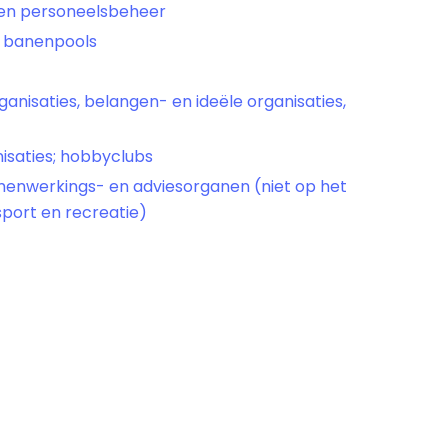
 en personeelsbeheer
n banenpools
anisaties, belangen- en ideële organisaties,
isaties; hobbyclubs
nwerkings- en adviesorganen (niet op het
sport en recreatie)