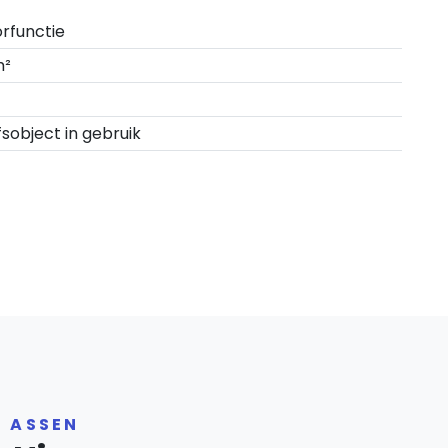
rfunctie
m²
fsobject in gebruik
R ASSEN