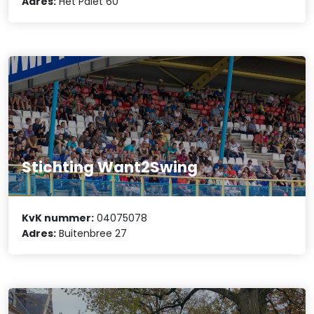
Adres:
Het Palet 60
Stichting Want2Swing
KvK nummer:
04075078
Adres:
Buitenbree 27