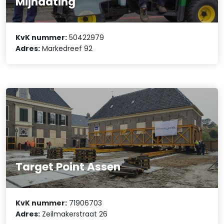
Mijndating
KvK nummer:
50422979
Adres:
Markedreef 92
Target Point Assen
KvK nummer:
71906703
Adres:
Zeilmakerstraat 26