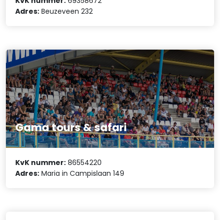
KvK nummer:
69358672
Adres:
Beuzeveen 232
Gama tours & safari
KvK nummer:
86554220
Adres:
Maria in Campislaan 149