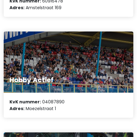
KvK nummer:
60916478
Adres:
Amstelstraat 169
Hobby Actief
KvK nummer:
04087890
Adres:
Moezelstraat 1