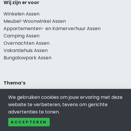
Wij zijn er voor
Winkelen Assen
Meubel-Woonwinkel Assen
Appartementen- en Kamerverhuur Assen
Camping Assen
Overnachten Assen
Vakantiehuis Assen
Bungalowpark Assen
Thema’s
Klussenbedrijf Assen
We gebruiken cookies om jouw ervaring met deze
Notarissen Assen
website te verbeteren, tevens om gerichte
Taxateurs Assen
advertenties te tonen.
Schoonmaakbedrijf Assen
ACCEPTEREN
Makelaars Assen