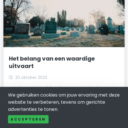
Het belang van een waardige
uitvaart
20 oktober 2023
Een uitvaart is een bijzonder moment in het leven, een
We gebruiken cookies om jouw ervaring met deze
tijd van diepe emoties en betekenis. Het afscheid
nemen van een geliefde is een onvermijdelijke
website te verbeteren, tevens om gerichte
ervaring die ons allemaal op een bepaald punt in ons
advertenties te tonen.
leven te wachten staat. In dit artikel zullen
ACCEPTEREN
LEES VERDER