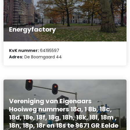
Energyfactory
KvK nummer:
64195597
Adres:
De Boomgaard 44
Vereniging van Eigenaars
Hooiweg nummers 18a, 1 8b, 18c,
18d, 18e, 18f, 18g, 18h, 18k, 18l, 18m ,
18n, 18p, 18r en 18s te 9671 GR Eelde