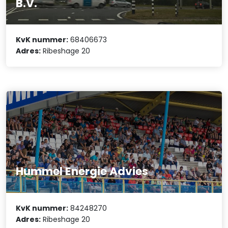
B.V.
KvK nummer:
68406673
Adres:
Ribeshage 20
Hummel Energie Advies
KvK nummer:
84248270
Adres:
Ribeshage 20