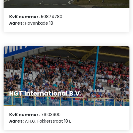
KvK nummer:
50874780
Adres:
Havenkade 18
HGT International B.V.
KvK nummer:
76103900
Adres:
A.H.G. Fokkerstraat 18 L