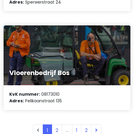
Adres:
Sperwerstraat 24
Vloerenbedrijf Bos
KvK nummer:
08173010
Adres:
Pelikaanstraat 135
1
2
...
1
2