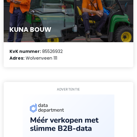
KUNA BOUW
KvK nummer:
85526932
Adres:
Wolvenveen 111
ADVERTENTIE