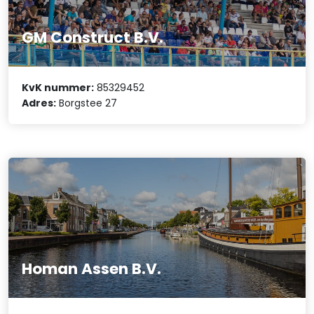
GM Construct B.V.
KvK nummer:
85329452
Adres:
Borgstee 27
Homan Assen B.V.