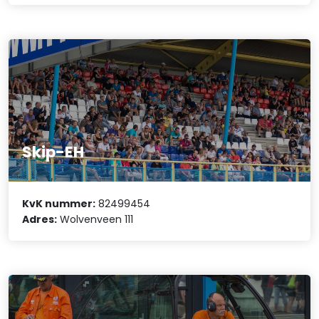
Skip-EH
KvK nummer:
82499454
Adres:
Wolvenveen 111