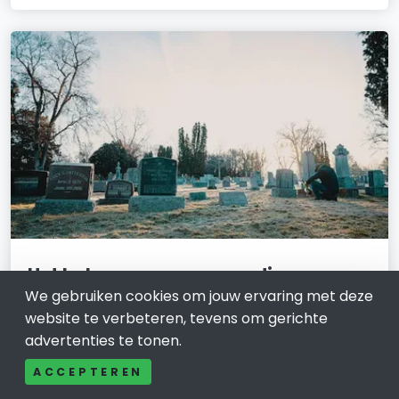
Het belang van een waardige
uitvaart
We gebruiken cookies om jouw ervaring met deze
website te verbeteren, tevens om gerichte
20 oktober 2023
advertenties te tonen.
Een uitvaart is een bijzonder moment in het leven, een
ACCEPTEREN
tijd van diepe emoties en betekenis. Het afscheid